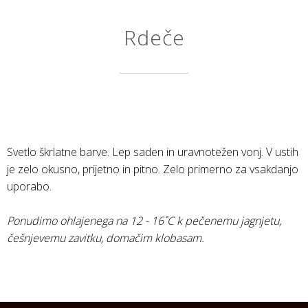
Rdeče
Svetlo škrlatne barve. Lep saden in uravnotežen vonj. V ustih
je zelo okusno, prijetno in pitno. Zelo primerno za vsakdanjo
uporabo.​
Ponudimo ohlajenega na 12 - 16˚C k pečenemu jagnjetu,
češnjevemu zavitku, domačim klobasam.