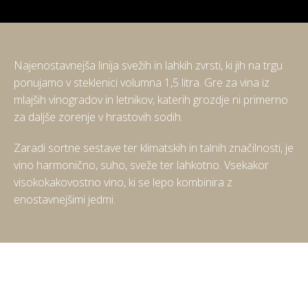
Najenostavnejša linija svežih in lahkih zvrsti, ki jih na trgu
ponujamo v steklenici volumna 1,5 litra. Gre za vina iz
mlajših vinogradov in letnikov, katerih grozdje ni primerno
za daljše zorenje v hrastovih sodih.
Zaradi sortne sestave ter klimatskih in talnih značilnosti, je
vino harmonično, suho, sveže ter lahkotno. Vsekakor
visokokakovostno vino, ki se lepo kombinira z
enostavnejšimi jedmi.