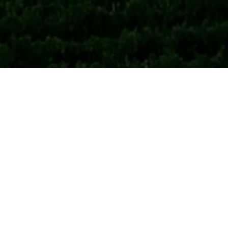
Posebna lega naših vinograd
(to