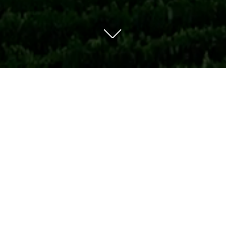
ov omogoča pridelavo vin z edinstvenim značajem, saj se tu zdr
plega sredozemskega in hladnega alpskega) ter ugodna osončen