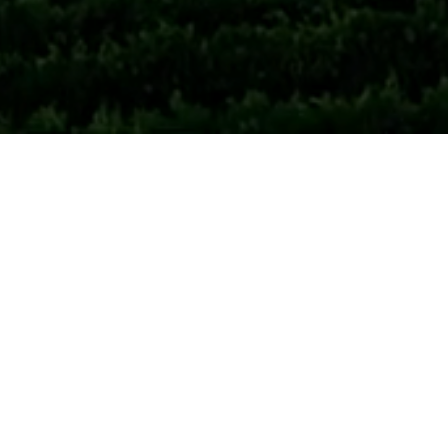
užujejo vplivi dveh podnebij
ost.